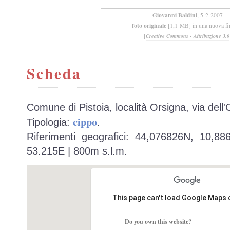
Giovanni Baldini
, 5-2-2007
foto originale
[1,1 MB] in una nuova fi
[
Creative Commons - Attribuzione 3.0
Scheda
Comune di Pistoia, località Orsigna, via dell'
cippo
Tipologia:
.
Riferimenti geografici: 44,076826N, 10,8
53.215E | 800m s.l.m.
This page can't load Google Maps 
Do you own this website?