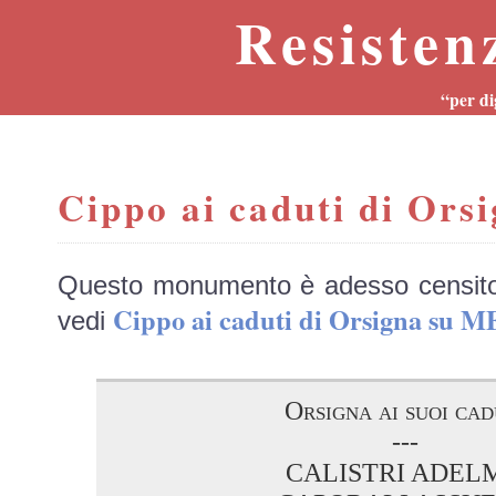
Resisten
“per di
Cippo ai caduti di Ors
Questo monumento è adesso censit
Cippo ai caduti di Orsigna su
vedi
Orsigna ai suoi cad
---
CALISTRI ADEL