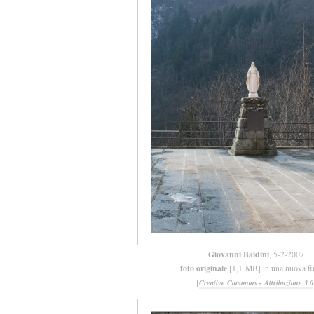
Giovanni Baldini
, 5-2-2007
foto originale
[1,1 MB] in una nuova fi
[
Creative Commons - Attribuzione 3.0