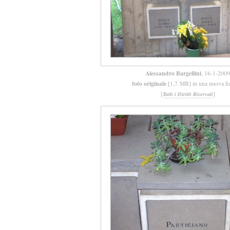
Alessandro Bargellini
, 16-1-2009
foto originale
[1,7 MB] in una nuova fi
[
]
Tutti i Diritti Riservati