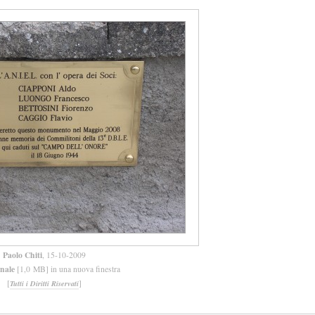
Paolo Chiti
, 15-10-2009
inale
[1,0 MB] in una nuova finestra
[
]
Tutti i Diritti Riservati