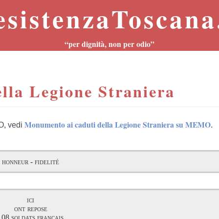
esistenzaToscana.
“per dignità, non per odio”
lla Legione Straniera
Monumento ai caduti della Legione Straniera su MEMO
O, vedi
.
honneur - fidelité
ici
ont repose
108 soldats français