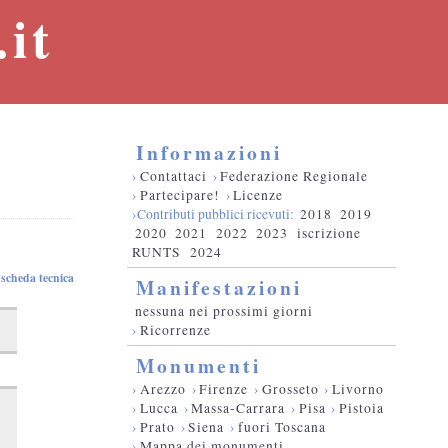
it
Informazioni
›
Contattaci
›
Federazione Regionale
›
Partecipare!
›
Licenze
›Contributi pubblici ricevuti:
2018
2019
2020
2021
2022
2023
iscrizione
RUNTS
2024
scheda tecnica
Manifestazioni
nessuna nei prossimi giorni
›
Ricorrenze
Monumenti
›
Arezzo
›
Firenze
›
Grosseto
›
Livorno
›
Lucca
›
Massa-Carrara
›
Pisa
›
Pistoia
›
Prato
›
Siena
›
fuori Toscana
›
Mappa dei monumenti