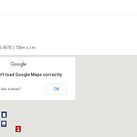
46.567E | 730m s.l.m.
n't load Google Maps correctly.
this website?
OK