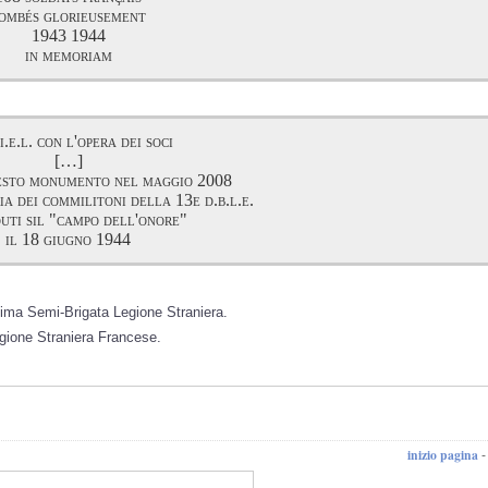
ombés glorieusement
1943 1944
in memoriam
.i.e.l. con l'opera dei soci
[…]
esto monumento nel maggio 2008
a dei commilitoni della 13e d.b.l.e.
duti sil "campo dell'onore"
il 18 giugno 1944
ima Semi-Brigata Legione Straniera.
egione Straniera Francese.
inizio pagina