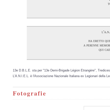
t
l'a.n
ha eretto qu
a perenne memori
qui ca
13e D.B.L.E. sta per "13e Demi-Brigade Légion Etrangère", Tredices
L'A.N.I.E.L. è l'Associazione Nazionale Italiana ex Legionari della L
Fotografie