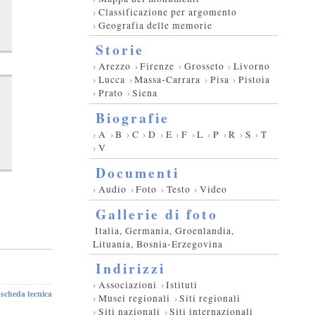
›
Classificazione per argomento
›
Geografia delle memorie
Storie
›
Arezzo
›
Firenze
›
Grosseto
›
Livorno
›
Lucca
›
Massa-Carrara
›
Pisa
›
Pistoia
›
Prato
›
Siena
Biografie
›
A
›
B
›
C
›
D
›
E
›
F
›
L
›
P
›
R
›
S
›
T
›
V
Documenti
›
Audio
›
Foto
›
Testo
›
Video
Gallerie di foto
Italia, Germania, Groenlandia,
Lituania, Bosnia-Erzegovina
Indirizzi
›
Associazioni
›
Istituti
scheda tecnica
-
›
Musei regionali
›
Siti regionali
›
Siti nazionali
›
Siti internazionali