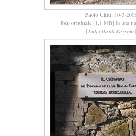
Paolo Chiti
, 10-3-200
foto originale
[1,1 MB] in una nuo
[
]
Tutti i Diritti Riservati