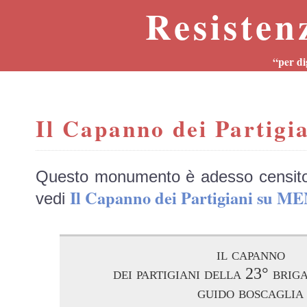
Resisten
“per di
Il Capanno dei Partigi
Questo monumento è adesso censit
Il Capanno dei Partigiani su 
vedi
il capanno
dei partigiani della 23° brig
guido boscaglia