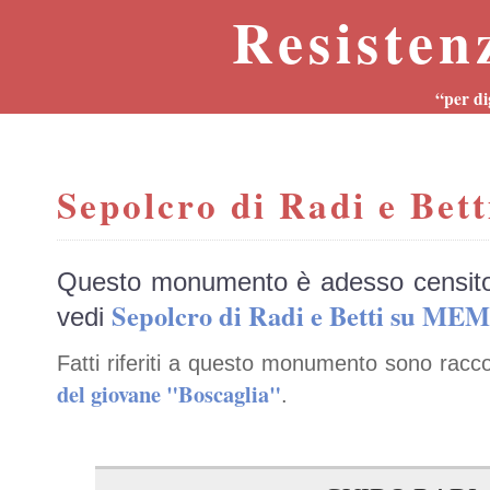
Resisten
“per di
Sepolcro di Radi e Bett
Questo monumento è adesso censit
Sepolcro di Radi e Betti su ME
vedi
Fatti riferiti a questo monumento sono racco
del giovane "Boscaglia"
.