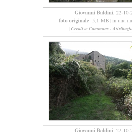
Giovanni Baldini
, 22-10-
foto originale
[5,1 MB] in una nuo
[
Creative Commons - Attribuzio
Giovanni Baldini
, 22-10-