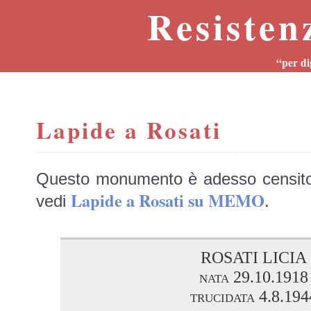
Resisten
“per di
Lapide a Rosati
Questo monumento è adesso censit
Lapide a Rosati su MEMO
vedi
.
ROSATI LICIA
nata 29.10.1918
trucidata 4.8.194