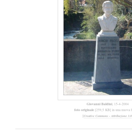
Giovanni Baldini
, 15-4-2004
foto originale
[259,5 KB] in una nuova f
[
Creative Commons - Attribuzione 3.0