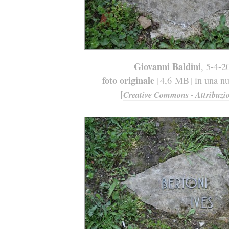
Giovanni Baldini
, 5-4-2
foto originale
[4,6 MB] in una nuo
[
Creative Commons - Attribuzio