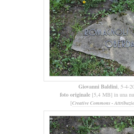
Giovanni Baldini
, 5-4-2
foto originale
[5,4 MB] in una nuo
[
Creative Commons - Attribuzio