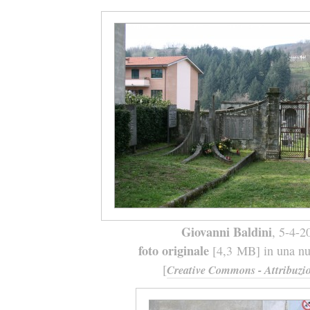
Giovanni Baldini
, 5-4-2
foto originale
[4,3 MB] in una nuo
[
Creative Commons - Attribuzio