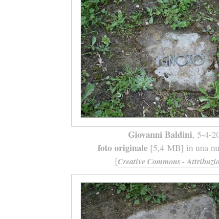
Giovanni Baldini
, 5-4-2
foto originale
[5,4 MB] in una nuo
[
Creative Commons - Attribuzio