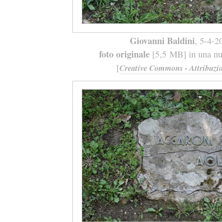
Giovanni Baldini
, 5-4-2
foto originale
[5,5 MB] in una nuo
[
Creative Commons - Attribuzio