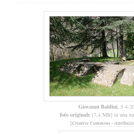
Giovanni Baldini
, 5-4-2
foto originale
[7,4 MB] in una nuo
[
Creative Commons - Attribuzio