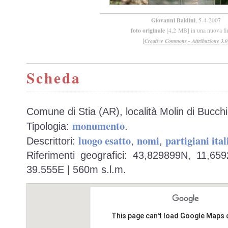
Giovanni Baldini
, 5-4-2007
foto originale
[4,2 MB] in una nuova fi
[
Creative Commons - Attribuzione 3.0
Scheda
Comune di Stia (AR), località Molin di Bucchi
monumento
Tipologia:
.
luogo esatto
nomi
partigiani ital
Descrittori:
,
,
Riferimenti geografici: 43,829899N, 11,65
39.555E | 560m s.l.m.
This page can't load Google Maps 