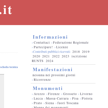
it
Informazioni
›
Contattaci
›
Federazione Regionale
›
Partecipare!
›
Licenze
›Contributi pubblici ricevuti:
2018
2019
2020
2021
2022
2023
iscrizione
RUNTS
2024
scheda tecnica
Manifestazioni
nessuna nei prossimi giorni
›
Ricorrenze
Monumenti
›
Arezzo
›
Firenze
›
Grosseto
›
Livorno
›
Lucca
›
Massa-Carrara
›
Pisa
›
Pistoia
›
Prato
›
Siena
›
fuori Toscana
›
Mappa dei monumenti