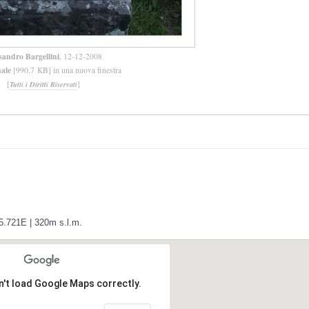
sandro Bargellini
, 12-12-2008
nale
[990,7 KB] in una nuova finestra
[
]
Tutti i Diritti Riservati
55.721E | 320m s.l.m.
n't load Google Maps correctly.