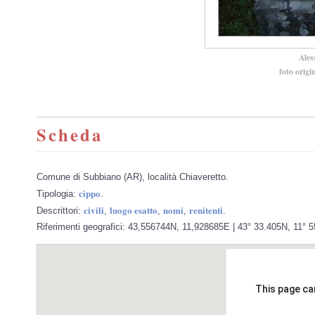
Ales
foto origi
Scheda
Comune di Subbiano (AR), località Chiaveretto.
cippo
Tipologia:
.
civili
luogo esatto
nomi
renitenti
Descrittori:
,
,
,
.
Riferimenti geografici: 43,556744N, 11,928685E | 43° 33.405N, 11° 
This page ca