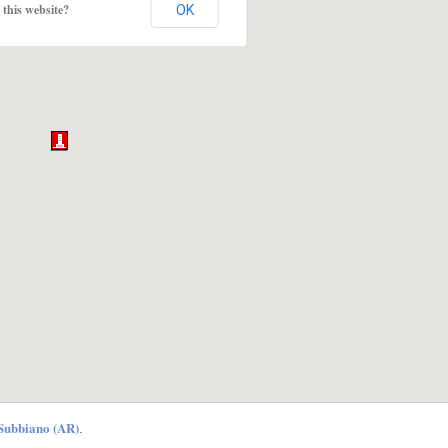
this website?
OK
 Subbiano (AR)
.