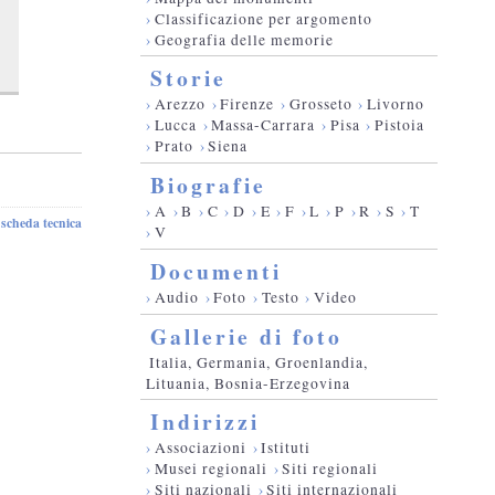
›
Classificazione per argomento
›
Geografia delle memorie
Storie
›
Arezzo
›
Firenze
›
Grosseto
›
Livorno
›
Lucca
›
Massa-Carrara
›
Pisa
›
Pistoia
›
Prato
›
Siena
Biografie
›
A
›
B
›
C
›
D
›
E
›
F
›
L
›
P
›
R
›
S
›
T
scheda tecnica
-
›
V
Documenti
›
Audio
›
Foto
›
Testo
›
Video
Gallerie di foto
Italia, Germania, Groenlandia,
Lituania, Bosnia-Erzegovina
Indirizzi
›
Associazioni
›
Istituti
›
Musei regionali
›
Siti regionali
›
Siti nazionali
›
Siti internazionali