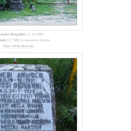
sandro Bargellini
, 12-12-2008
inale
[2,7 MB] in una nuova finestra
[
]
Tutti i Diritti Riservati