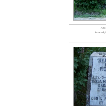
Ales
foto orig