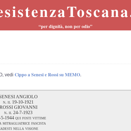
esistenzaToscana.
“per dignità, non per odio”
Cippo a Senesi e Rossi su MEMO
O, vedi
.
SENESI ANGIOLO
n. il 19-10-1921
ROSSI GIOVANNI
n. il 24-7-1923
-5-1944 qui fosti vittime
a mitragliatrice fascista
cadesti nella visione