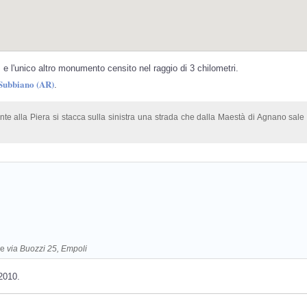
e l'unico altro monumento censito nel raggio di 3 chilometri.
 Subbiano (AR)
.
te alla Piera si stacca sulla sinistra una strada che dalla Maestà di Agnano sale
re
via Buozzi 25, Empoli
-2010.