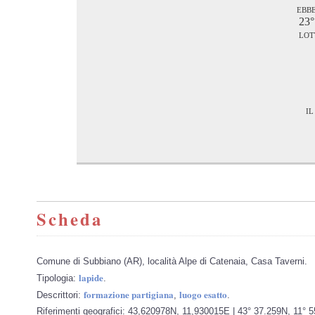
ebb
23°
lot
il
Scheda
Comune di Subbiano (AR), località Alpe di Catenaia, Casa Taverni.
lapide
Tipologia:
.
formazione partigiana
luogo esatto
Descrittori:
,
.
Riferimenti geografici: 43,620978N, 11,930015E | 43° 37.259N, 11° 