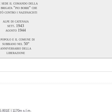
e sede il comando della
 brigata "pio borri" che
tò contro i nazifascisti
alpe di catenaia
sett. 1943
agosto 1944
 popolo e il comune di
subbiano nel 50°
anniversario della
liberazione
55.801E | 1170m s.l.m.