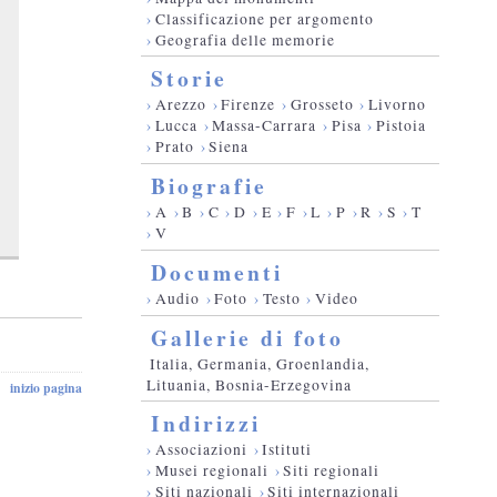
›
Classificazione per argomento
›
Geografia delle memorie
Storie
›
Arezzo
›
Firenze
›
Grosseto
›
Livorno
›
Lucca
›
Massa-Carrara
›
Pisa
›
Pistoia
›
Prato
›
Siena
Biografie
›
A
›
B
›
C
›
D
›
E
›
F
›
L
›
P
›
R
›
S
›
T
›
V
Documenti
›
Audio
›
Foto
›
Testo
›
Video
Gallerie di foto
Italia, Germania, Groenlandia,
Lituania, Bosnia-Erzegovina
inizio pagina
Indirizzi
›
Associazioni
›
Istituti
›
Musei regionali
›
Siti regionali
›
Siti nazionali
›
Siti internazionali