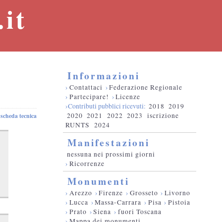
it
Informazioni
›
Contattaci
›
Federazione Regionale
›
Partecipare!
›
Licenze
›Contributi pubblici ricevuti:
2018
2019
2020
2021
2022
2023
iscrizione
scheda tecnica
RUNTS
2024
Manifestazioni
nessuna nei prossimi giorni
›
Ricorrenze
Monumenti
›
Arezzo
›
Firenze
›
Grosseto
›
Livorno
›
Lucca
›
Massa-Carrara
›
Pisa
›
Pistoia
›
Prato
›
Siena
›
fuori Toscana
›
Mappa dei monumenti