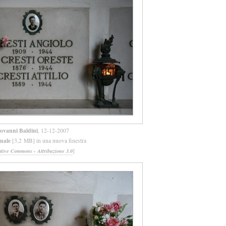
ovanni Baldini
, 12-12-2007
inale
[3,2 MB] in una nuova finestra
]
ative Commons - Attribuzione 3.0