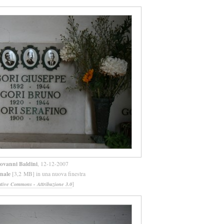
ovanni Baldini
, 12-12-2007
inale
[3,2 MB] in una nuova finestra
]
ative Commons - Attribuzione 3.0