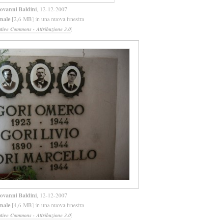
ovanni Baldini
, 12-12-2007
inale
[2,6 MB] in una nuova finestra
]
ative Commons - Attribuzione 3.0
ovanni Baldini
, 12-12-2007
inale
[4,6 MB] in una nuova finestra
]
ative Commons - Attribuzione 3.0