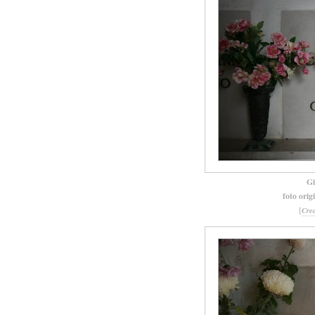
Gi
foto orig
[
Cre