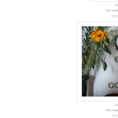
Gi
foto orig
[
Cre
Gi
foto orig
[
Cre