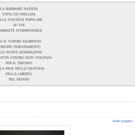
la barbarie nazista
vinta ed umiliata
lla volontà popolare
su voi
 abbatté sterminatrice
ia il vostro sacrificio
erenne insegnamento
lle nuove generazioni
lotta contro ogni violenza
per il trionfo
la pace della giustizia
della libertà
nel mondo
inizio pagina