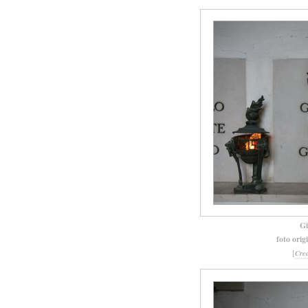
Gi
foto orig
[
Cre