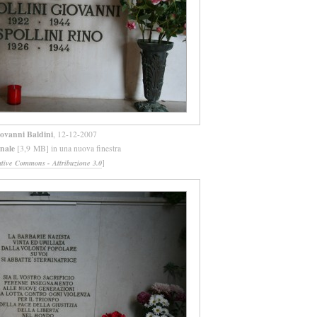
ovanni Baldini
, 12-12-2007
inale
[3,9 MB] in una nuova finestra
]
ative Commons - Attribuzione 3.0