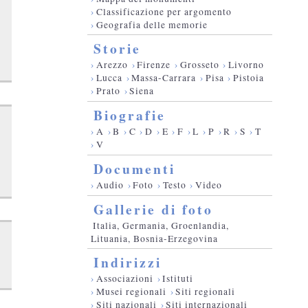
›
Classificazione per argomento
›
Geografia delle memorie
Storie
›
Arezzo
›
Firenze
›
Grosseto
›
Livorno
›
Lucca
›
Massa-Carrara
›
Pisa
›
Pistoia
›
Prato
›
Siena
Biografie
›
A
›
B
›
C
›
D
›
E
›
F
›
L
›
P
›
R
›
S
›
T
›
V
Documenti
›
Audio
›
Foto
›
Testo
›
Video
Gallerie di foto
Italia, Germania, Groenlandia,
Lituania, Bosnia-Erzegovina
Indirizzi
›
Associazioni
›
Istituti
›
Musei regionali
›
Siti regionali
›
Siti nazionali
›
Siti internazionali