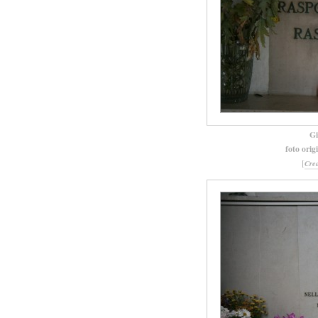
Gi
foto orig
[
Cre