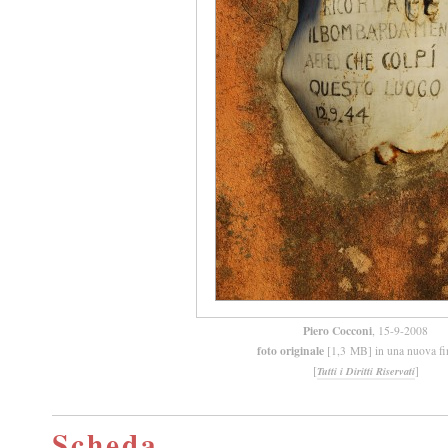
Piero Cocconi
, 15-9-2008
foto originale
[1,3 MB] in una nuova fi
[
]
Tutti i Diritti Riservati
Scheda