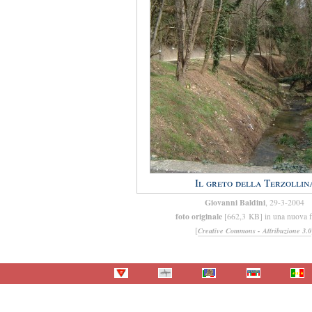
Il greto della Terzollin
Giovanni Baldini
, 29-3-2004
foto originale
[662,3 KB] in una nuova f
[
Creative Commons - Attribuzione 3.0