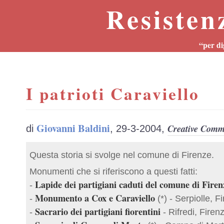
Resisten
“per di
I patrioti Caraviello
Giovanni Baldini
Creative Commo
di
, 29-3-2004,
Questa storia si svolge nel comune di Firenze.
Monumenti che si riferiscono a questi fatti:
Lapide dei partigiani caduti del comune di Firen
-
Monumento a Cox e Caraviello
-
(*) - Serpiolle, F
Sacrario dei partigiani fiorentini
-
- Rifredi, Firen