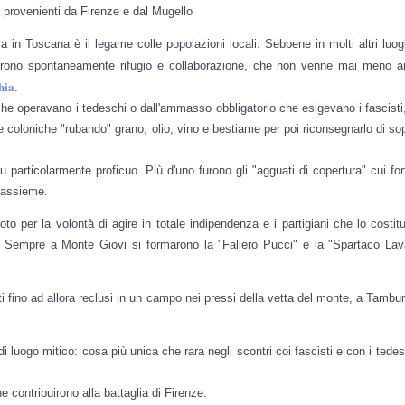
i provenienti da Firenze e dal Mugello
in Toscana è il legame colle popolazioni locali. Sebbene in molti altri luoghi
rirono spontaneamente rifugio e collaborazione, che non venne mai meno 
hia
.
i che operavano i tedeschi o dall'ammasso obbligatorio che esigevano i fascist
le coloniche "rubando" grano, olio, vino e bestiame per poi riconsegnarlo di so
, fu particolarmente proficuo. Più d'uno furono gli "agguati di copertura" cui 
 assieme.
oto per la volontà di agire in totale indipendenza e i partigiani che lo costit
. Sempre a Monte Giovi si formarono la "Faliero Pucci" e la "Spartaco Lav
tati fino ad allora reclusi in un campo nei pressi della vetta del monte, a Tambu
i luogo mitico: cosa più unica che rara negli scontri coi fascisti e con i tedes
he contribuirono alla battaglia di Firenze.