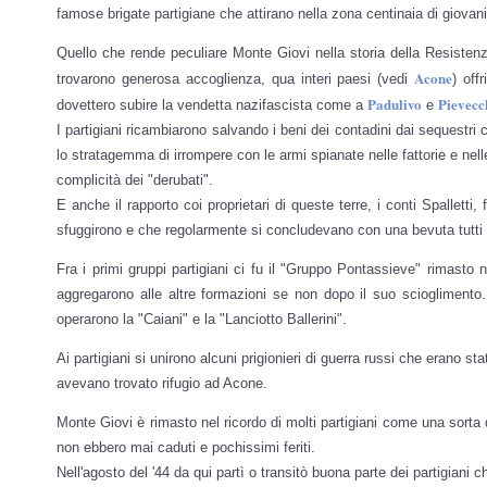
famose brigate partigiane che attirano nella zona centinaia di giovan
Quello che rende peculiare Monte Giovi nella storia della Resistenza 
Acone
trovarono generosa accoglienza, qua interi paesi (vedi
) off
Padulivo
Pievecc
dovettero subire la vendetta nazifascista come a
e
I partigiani ricambiarono salvando i beni dei contadini dai sequestr
lo stratagemma di irrompere con le armi spianate nelle fattorie e nel
complicità dei "derubati".
E anche il rapporto coi proprietari di queste terre, i conti Spalletti
sfuggirono e che regolarmente si concludevano con una bevuta tutti
Fra i primi gruppi partigiani ci fu il "Gruppo Pontassieve" rimasto n
aggregarono alle altre formazioni se non dopo il suo scioglimento
operarono la "Caiani" e la "Lanciotto Ballerini".
Ai partigiani si unirono alcuni prigionieri di guerra russi che erano s
avevano trovato rifugio ad Acone.
Monte Giovi è rimasto nel ricordo di molti partigiani come una sorta d
non ebbero mai caduti e pochissimi feriti.
Nell'agosto del '44 da qui partì o transitò buona parte dei partigiani c