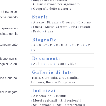
›
Classificazione per argomento
›
Geografia delle memorie
 i partigiani
Storie
anche quando
›
Arezzo
›
Firenze
›
Grosseto
›
Livorno
›
Lucca
›
Massa-Carrara
›
Pisa
›
Pistoia
i, spesso con
›
Prato
›
Siena
ppiatto con la
Biografie
fortunosamente
›
A
›
B
›
C
›
D
›
E
›
F
›
L
›
P
›
R
›
S
›
T
›
V
Documenti
uivano non si
›
Audio
›
Foto
›
Testo
›
Video
agnini" e qui
Gallerie di foto
Italia, Germania, Groenlandia,
rino e che poi
Lituania, Bosnia-Erzegovina
Indirizzi
chi le brigate
›
Associazioni
›
Istituti
›
Musei regionali
›
Siti regionali
›
Siti nazionali
›
Siti internazionali