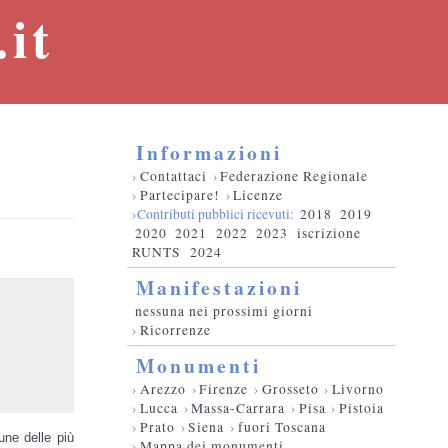
it
Informazioni
›
Contattaci
›
Federazione Regionale
›
Partecipare!
›
Licenze
›Contributi pubblici ricevuti:
2018
2019
2020
2021
2022
2023
iscrizione
RUNTS
2024
Manifestazioni
nessuna nei prossimi giorni
›
Ricorrenze
Monumenti
›
Arezzo
›
Firenze
›
Grosseto
›
Livorno
›
Lucca
›
Massa-Carrara
›
Pisa
›
Pistoia
›
Prato
›
Siena
›
fuori Toscana
une delle più
›
Mappa dei monumenti