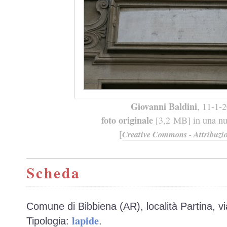
Giovanni Baldini
, 11-1-
foto originale
[3,2 MB] in una nuo
[
Creative Commons - Attribuzio
Scheda
Comune di Bibbiena (AR), località Partina, vi
lapide
Tipologia:
.