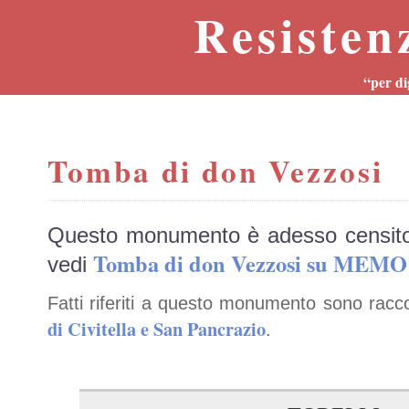
Resisten
“per di
Tomba di don Vezzosi
Questo monumento è adesso censit
Tomba di don Vezzosi su MEMO
vedi
Fatti riferiti a questo monumento sono racc
di Civitella e San Pancrazio
.