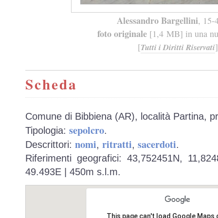
Alessandro Bargellini
, 15-
foto originale
[1,4 MB] in una nuo
[
]
Tutti i Diritti Riservati
Scheda
Comune di Bibbiena (AR), località Partina, p
sepolcro
Tipologia:
.
nomi
ritratti
sacerdoti
Descrittori:
,
,
.
Riferimenti geografici: 43,752451N, 11,82
49.493E | 450m s.l.m.
This page can't load Google Maps 