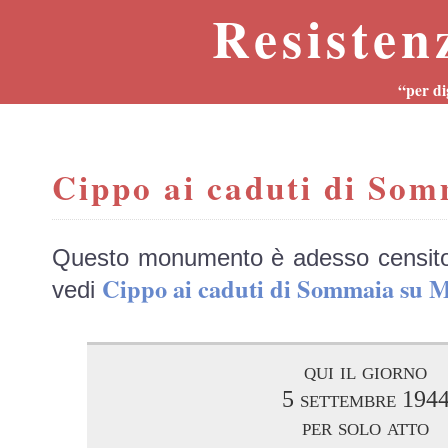
Resisten
“per di
Cippo ai caduti di So
Questo monumento è adesso censit
Cippo ai caduti di Sommaia s
vedi
qui il giorno
5 settembre 194
per solo atto