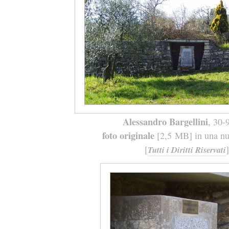
Alessandro Bargellini
, 30-
foto originale
[2,5 MB] in una nuo
[
]
Tutti i Diritti Riservati