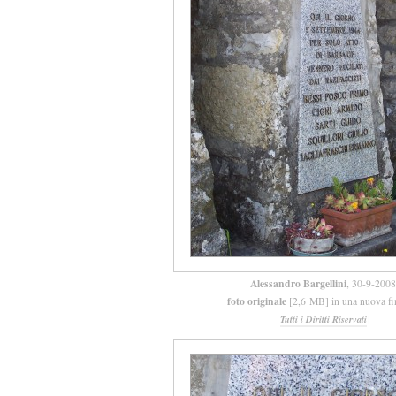
Alessandro Bargellini
, 30-9-2008
foto originale
[2,6 MB] in una nuova fi
[
]
Tutti i Diritti Riservati