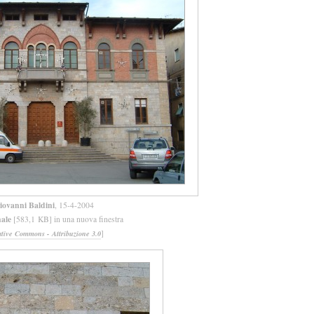
iovanni Baldini
, 15-4-2004
nale
[583,1 KB] in una nuova finestra
]
ative Commons - Attribuzione 3.0