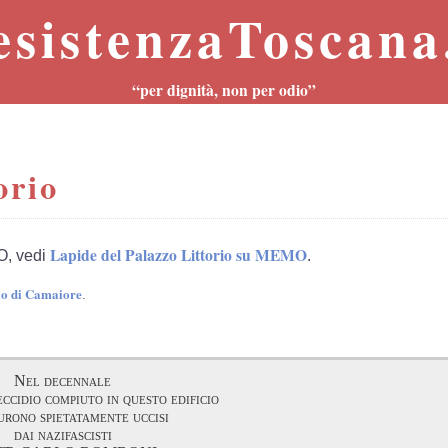
esistenzaToscana.
“per dignità, non per odio”
orio
Lapide del Palazzo Littorio su MEMO
O, vedi
.
rio di Camaiore
.
Nel decennale
ccidio compiuto in questo edificio
urono spietatamente uccisi
dai nazifascisti