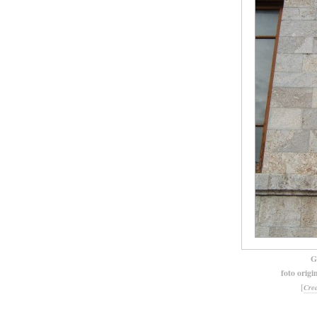
G
foto origi
[
Cre