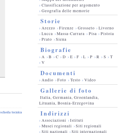
›
Classificazione per argomento
›
Geografia delle memorie
Storie
›
Arezzo
›
Firenze
›
Grosseto
›
Livorno
›
Lucca
›
Massa-Carrara
›
Pisa
›
Pistoia
›
Prato
›
Siena
Biografie
›
A
›
B
›
C
›
D
›
E
›
F
›
L
›
P
›
R
›
S
›
T
›
V
Documenti
›
Audio
›
Foto
›
Testo
›
Video
Gallerie di foto
Italia, Germania, Groenlandia,
Lituania, Bosnia-Erzegovina
Indirizzi
scheda tecnica
-
›
Associazioni
›
Istituti
›
Musei regionali
›
Siti regionali
›
Siti nazionali
›
Siti internazionali