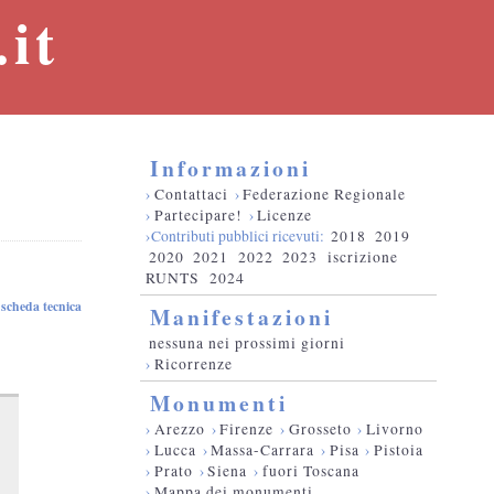
it
Informazioni
›
Contattaci
›
Federazione Regionale
›
Partecipare!
›
Licenze
›Contributi pubblici ricevuti:
2018
2019
2020
2021
2022
2023
iscrizione
RUNTS
2024
scheda tecnica
Manifestazioni
nessuna nei prossimi giorni
›
Ricorrenze
Monumenti
›
Arezzo
›
Firenze
›
Grosseto
›
Livorno
›
Lucca
›
Massa-Carrara
›
Pisa
›
Pistoia
›
Prato
›
Siena
›
fuori Toscana
›
Mappa dei monumenti