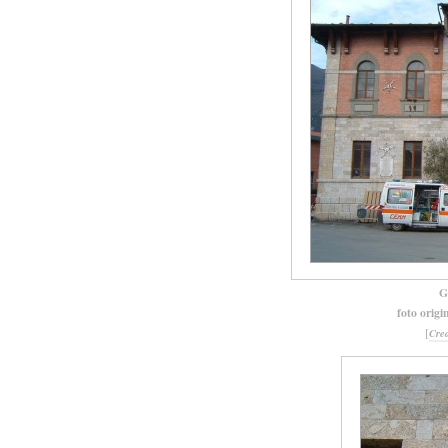
G
foto origi
[
Cre