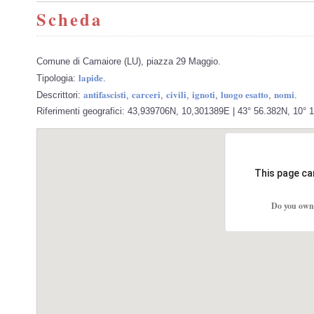
Scheda
Comune di Camaiore (LU), piazza 29 Maggio.
lapide
Tipologia:
.
antifascisti
carceri
civili
ignoti
luogo esatto
nomi
Descrittori:
,
,
,
,
,
.
Riferimenti geografici: 43,939706N, 10,301389E | 43° 56.382N, 10° 
This page ca
Do you own 