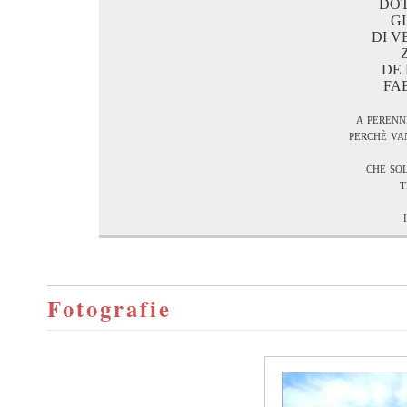
DOT
G
DI 
DE
FA
a perenn
perchè van
che sol
t
Fotografie