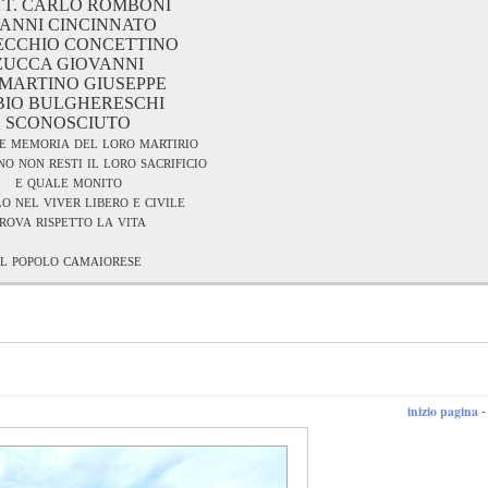
T. CARLO ROMBONI
IANNI CINCINNATO
VECCHIO CONCETTINO
ZUCCA GIOVANNI
 MARTINO GIUSEPPE
BIO BULGHERESCHI
SCONOSCIUTO
e memoria del loro martirio
o non resti il loro sacrificio
e quale monito
o nel viver libero e civile
rova rispetto la vita
il popolo camaiorese
inizio pagina