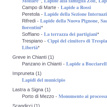
Mollare"
Lapide alla famiglia Zoli
Lapi
,
,
Lapide a Rossi
Campo di Marte -
Lapide della Sezione Internazi
Peretola -
Lapide della Nuova Pignone
Sac
Rifredi -
,
fiorentini
*
La terrazza dei partigiani
Soffiano -
*
Cippi del cimitero di Trespi
Trespiano -
Libertà
*
Greve in Chianti (1)
Lapide a Bucciarell
Panzano in Chianti -
Impruneta (1)
Lapidi del municipio
Lastra a Signa (1)
Monumento ai processat
Porto di Mezzo -
Scandicci (1)