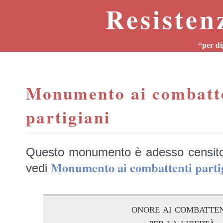
Resisten
“per di
Monumento ai combatt
partigiani
Questo monumento è adesso censit
Monumento ai combattenti part
vedi
onore ai combatten
per la libertà