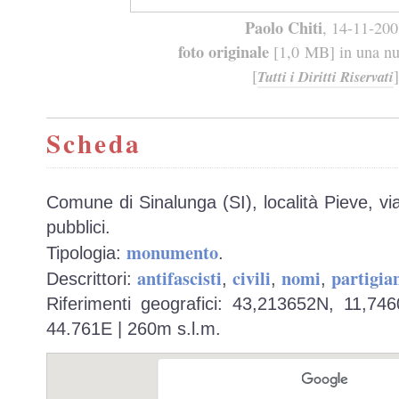
Paolo Chiti
, 14-11-20
foto originale
[1,0 MB] in una nuo
[
]
Tutti i Diritti Riservati
Scheda
Comune di Sinalunga (SI), località Pieve, via
pubblici.
monumento
Tipologia:
.
antifascisti
civili
nomi
partigian
Descrittori:
,
,
,
Riferimenti geografici: 43,213652N, 11,74
44.761E | 260m s.l.m.