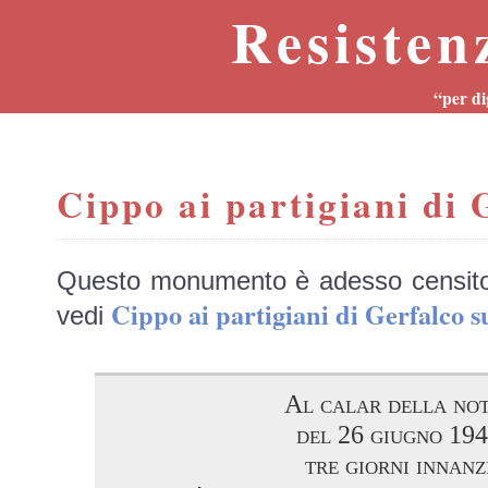
Resisten
“per di
Cippo ai partigiani di 
Questo monumento è adesso censit
Cippo ai partigiani di Gerfalc
vedi
Al calar della no
del 26 giugno 19
tre giorni innanz