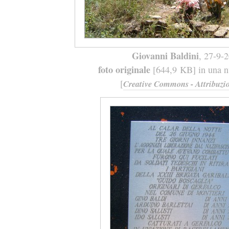
Giovanni Baldini
, 27-9-
foto originale
[644,9 KB] in una nu
[
Creative Commons - Attribuzio