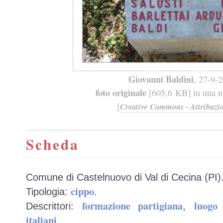
Giovanni Baldini
, 27-9-
foto originale
[605,6 KB] in una nu
[
Creative Commons - Attribuzio
Scheda
Comune di Castelnuovo di Val di Cecina (PI)
cippo
Tipologia:
.
formazione partigiana
luogo 
Descrittori:
,
italiani
.