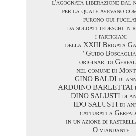
l'agognata liberazione dal 
per la quale avevano co
furono qui fucilat
da soldati tedeschi in r
i partigiani
della XXIII Brigata Ga
"Guido Boscaglia
originari di Gerfa
nel comune di Mont
GINO BALDI di ann
ARDUINO BARLETTAI di
DINO SALUSTI di an
IDO SALUSTI di ann
catturati a Gerfal
in un'azione di rastrel
O viandante