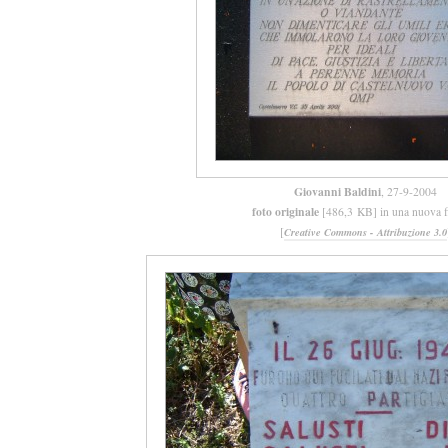
Giovanni Baldini
, 27-9-2004
foto originale
[486,3 KB] in una nuova f
[
Creative Commons - Attribuzione 3.0