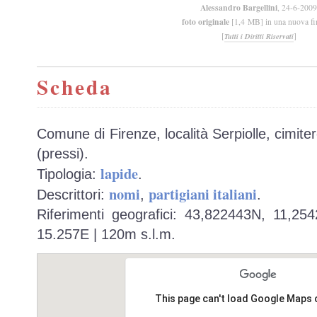
Alessandro Bargellini
, 24-6-2009
foto originale
[1,4 MB] in una nuova fi
[
]
Tutti i Diritti Riservati
Scheda
Comune di Firenze, località Serpiolle, cimite
(pressi).
lapide
Tipologia:
.
nomi
partigiani italiani
Descrittori:
,
.
Riferimenti geografici: 43,822443N, 11,25
15.257E | 120m s.l.m.
This page can't load Google Maps 