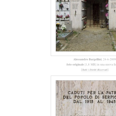
Alessandro Bargellini
, 24-6-2009
foto originale
[1,8 MB] in una nuova fi
[
]
Tutti i Diritti Riservati