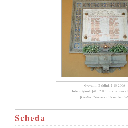
Giovanni Baldini
, 2-10-2006
foto originale
[415,2 KB] in una nuova f
[
Creative Commons - Attribuzione 3.0
Scheda