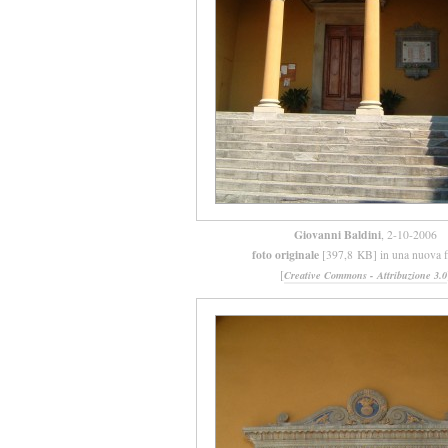
Giovanni Baldini
, 2-10-2006
foto originale
[397,8 KB] in una nuova f
[
Creative Commons - Attribuzione 3.0