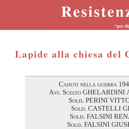
Resisten
“per di
Lapide alla chiesa del 
Caduti nella guerra 194
Avi. Scelto GHELARDIN
Sold. PERINI VITT
Sold. CASTELLI G
Sold. FALSINI RE
Sold. FALSINI GIU