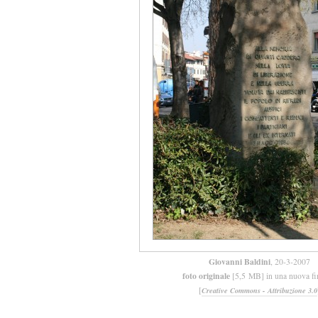
Giovanni Baldini
, 20-3-2007
foto originale
[5,5 MB] in una nuova fi
[
Creative Commons - Attribuzione 3.0