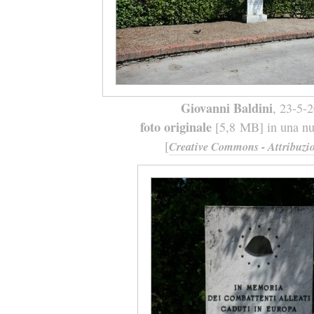
Giovanni Baldini
, 23-5-
foto originale
[5,8 MB] in una nuo
[
Creative Commons - Attribuzio