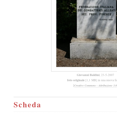
Giovanni Baldini
, 23-5-2007
foto originale
[1,1 MB] in una nuova fi
[
Creative Commons - Attribuzione 3.0
Scheda