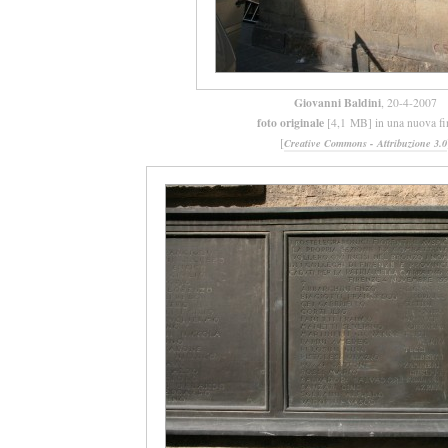
Giovanni Baldini
, 20-4-2007
foto originale
[4,1 MB] in una nuova fi
[
Creative Commons - Attribuzione 3.0