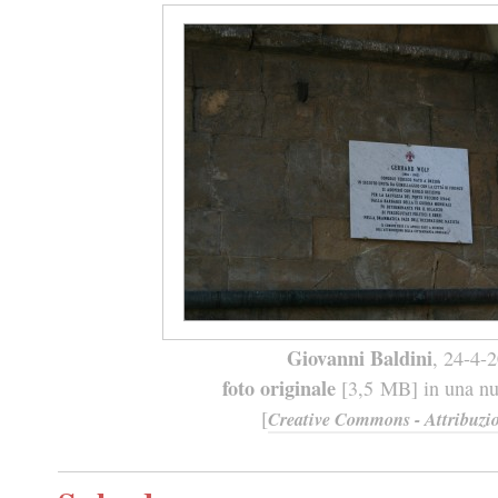
Giovanni Baldini
, 24-4-
foto originale
[3,5 MB] in una nuo
[
Creative Commons - Attribuzio