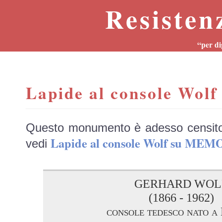
Resisten
“per di
Lapide al console Wolf
Questo monumento è adesso censit
Lapide al console Wolf su MEM
vedi
GERHARD WOL
(1866 - 1962)
console tedesco nato a