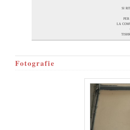
si r
per
la comu
tish
Fotografie