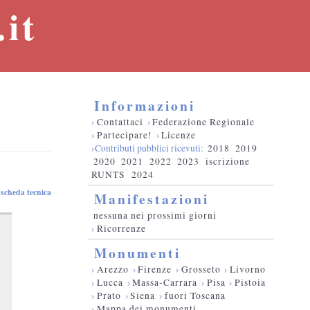
it
Informazioni
›
Contattaci
›
Federazione Regionale
›
Partecipare!
›
Licenze
›Contributi pubblici ricevuti:
2018
2019
2020
2021
2022
2023
iscrizione
RUNTS
2024
scheda tecnica
Manifestazioni
nessuna nei prossimi giorni
›
Ricorrenze
Monumenti
›
Arezzo
›
Firenze
›
Grosseto
›
Livorno
›
Lucca
›
Massa-Carrara
›
Pisa
›
Pistoia
›
Prato
›
Siena
›
fuori Toscana
›
Mappa dei monumenti