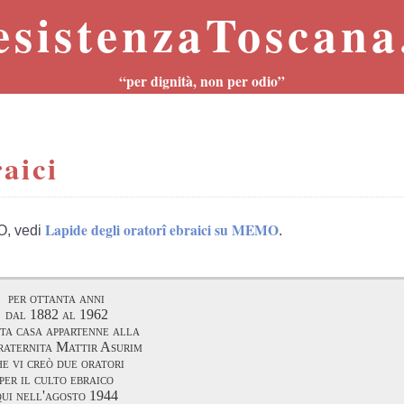
esistenzaToscana.
“per dignità, non per odio”
aici
Lapide degli oratorî ebraici su MEMO
O, vedi
.
per ottanta anni
dal 1882 al 1962
ta casa appartenne alla
raternita Mattir Asurim
he vi creò due oratori
per il culto ebraico
qui nell'agosto 1944