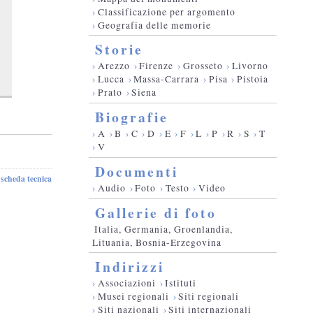
›
Classificazione per argomento
›
Geografia delle memorie
Storie
›
Arezzo
›
Firenze
›
Grosseto
›
Livorno
›
Lucca
›
Massa-Carrara
›
Pisa
›
Pistoia
›
Prato
›
Siena
Biografie
›
A
›
B
›
C
›
D
›
E
›
F
›
L
›
P
›
R
›
S
›
T
›
V
Documenti
scheda tecnica
-
›
Audio
›
Foto
›
Testo
›
Video
Gallerie di foto
Italia, Germania, Groenlandia,
Lituania, Bosnia-Erzegovina
Indirizzi
›
Associazioni
›
Istituti
›
Musei regionali
›
Siti regionali
›
Siti nazionali
›
Siti internazionali