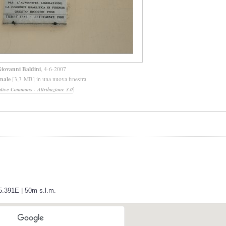
iovanni Baldini
, 4-6-2007
inale
[3,3 MB] in una nuova finestra
]
ative Commons - Attribuzione 3.0
5.391E | 50m s.l.m.