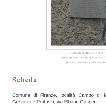
Giovanni Baldini
, 20-6-2008
foto originale
[4,9 MB] in una nuova fi
[
Creative Commons - Attribuzione 3.0
Scheda
Comune di Firenze, località Campo di 
Gervasio e Protasio, via Elbano Gasperi.