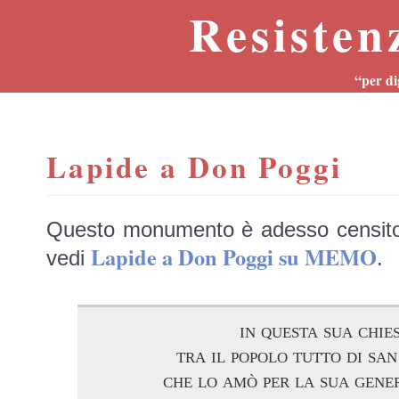
Resisten
“per di
Lapide a Don Poggi
Questo monumento è adesso censit
Lapide a Don Poggi su MEMO
vedi
.
in questa sua chie
tra il popolo tutto di san
che lo amò per la sua gene