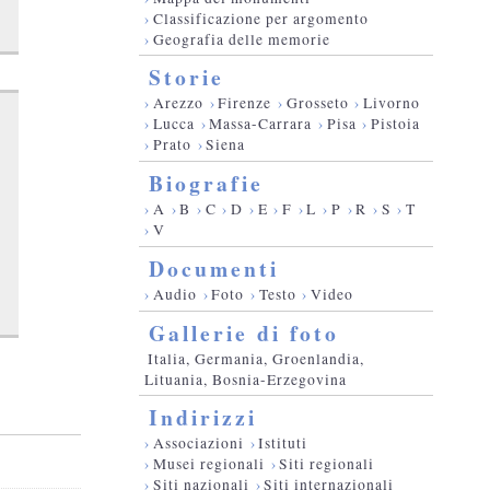
›
Classificazione per argomento
›
Geografia delle memorie
Storie
›
Arezzo
›
Firenze
›
Grosseto
›
Livorno
›
Lucca
›
Massa-Carrara
›
Pisa
›
Pistoia
›
Prato
›
Siena
Biografie
›
A
›
B
›
C
›
D
›
E
›
F
›
L
›
P
›
R
›
S
›
T
›
V
Documenti
›
Audio
›
Foto
›
Testo
›
Video
Gallerie di foto
Italia, Germania, Groenlandia,
Lituania, Bosnia-Erzegovina
Indirizzi
›
Associazioni
›
Istituti
›
Musei regionali
›
Siti regionali
›
Siti nazionali
›
Siti internazionali