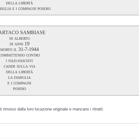
della libertà
miglia e i compagni posero
ARTACO SAMBIASE
di alberto
di anni 19
morto il 31-7-1944
combattendo contro
i nazi-fascisti
cadde sulla via
della libertà
la famiglia
e i compagni
posero
i rimossi dalla loro locazione originale e mancano i ritratti.