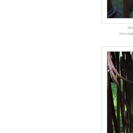
Ale
foto orig