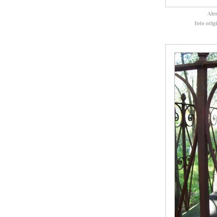
Ale
foto orig