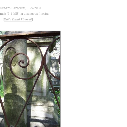
ssandro Bargellini
, 30-9-2008
inale
[3,1 MB] in una nuova finestra
[
]
Tutti i Diritti Riservati