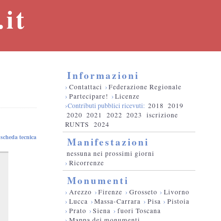
it
Informazioni
›
Contattaci
›
Federazione Regionale
›
Partecipare!
›
Licenze
›Contributi pubblici ricevuti:
2018
2019
2020
2021
2022
2023
iscrizione
RUNTS
2024
scheda tecnica
Manifestazioni
nessuna nei prossimi giorni
›
Ricorrenze
Monumenti
›
Arezzo
›
Firenze
›
Grosseto
›
Livorno
›
Lucca
›
Massa-Carrara
›
Pisa
›
Pistoia
›
Prato
›
Siena
›
fuori Toscana
›
Mappa dei monumenti