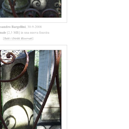
ssandro Bargellini
, 30-9-2008
inale
[2,3 MB] in una nuova finestra
[
]
Tutti i Diritti Riservati