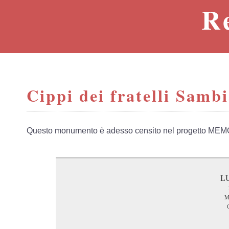
R
Cippi dei fratelli Samb
Questo monumento è adesso censito nel progetto MEM
L
m