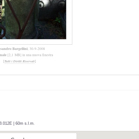
ssandro Bargellini
, 30-9-2008
inale
[2,1 MB] in una nuova finestra
[
]
Tutti i Diritti Riservati
8.012E | 60m s.l.m.