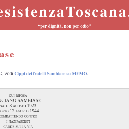
esistenzaToscana.
“per dignità, non per odio”
iase
Cippi dei fratelli Sambiase su MEMO
O, vedi
.
qui riposa
UCIANO SAMBIASE
nato 3 agosto 1923
orto 12 agosto 1944
combattendo contro
i nazifascisti
cadde sulla via