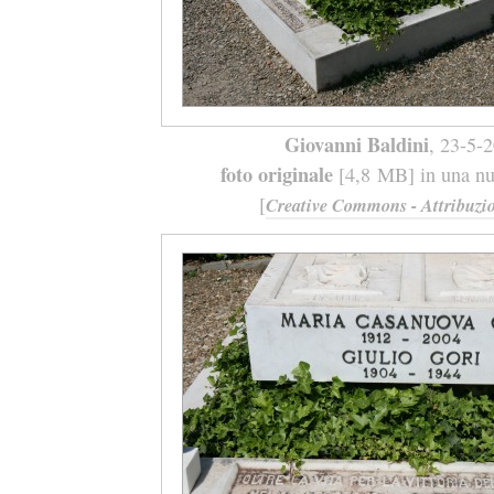
Giovanni Baldini
, 23-5-
foto originale
[4,8 MB] in una nuo
[
Creative Commons - Attribuzio