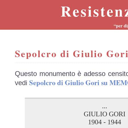
Resisten
“per di
Sepolcro di Giulio Gor
Questo monumento è adesso censit
Sepolcro di Giulio Gori su ME
vedi
...
GIULIO GORI
1904 - 1944