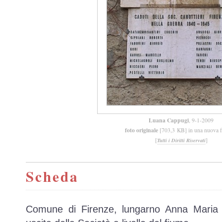
Luana Cappugi
, 9-1-2009
foto originale
[703,3 KB] in una nuova f
[
]
Tutti i Diritti Riservati
Scheda
Comune di Firenze, lungarno Anna Maria 