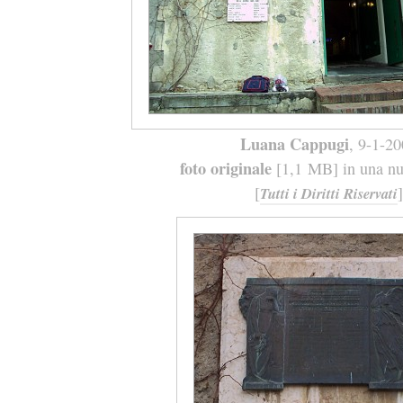
Luana Cappugi
, 9-1-2
foto originale
[1,1 MB] in una nuo
[
]
Tutti i Diritti Riservati