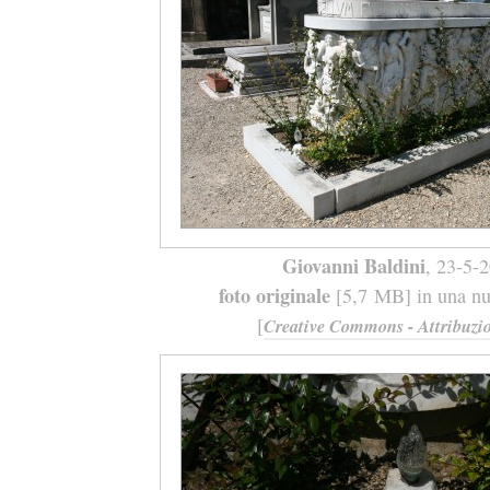
Giovanni Baldini
, 23-5-
foto originale
[5,7 MB] in una nuo
[
Creative Commons - Attribuzio