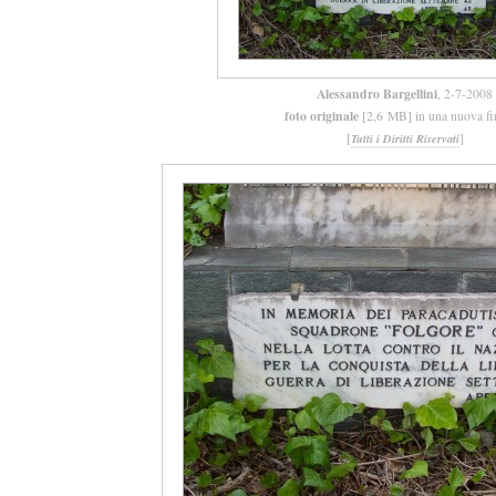
Alessandro Bargellini
, 2-7-2008
foto originale
[2,6 MB] in una nuova fi
[
]
Tutti i Diritti Riservati