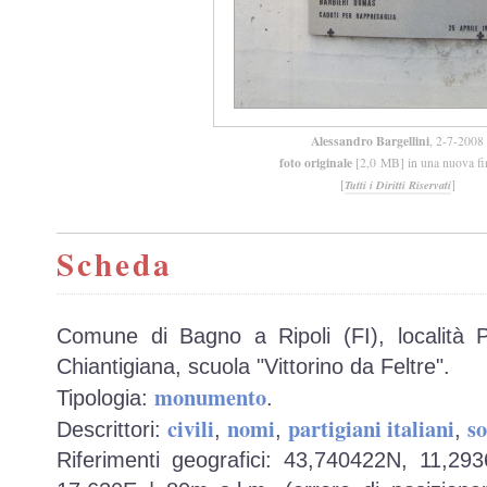
Alessandro Bargellini
, 2-7-2008
foto originale
[2,0 MB] in una nuova fi
[
]
Tutti i Diritti Riservati
Scheda
Comune di Bagno a Ripoli (FI), località
Chiantigiana, scuola "Vittorino da Feltre".
monumento
Tipologia:
.
civili
nomi
partigiani italiani
so
Descrittori:
,
,
,
Riferimenti geografici: 43,740422N, 11,29