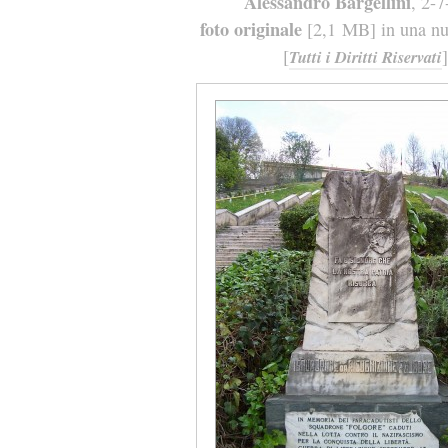
Alessandro Bargellini
, 2-
foto originale
[2,1 MB] in una nuo
[
]
Tutti i Diritti Riservati