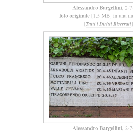
Alessandro Bargellini
, 2-
foto originale
[1,5 MB] in una nuo
[
]
Tutti i Diritti Riservati
Alessandro Bargellini
, 2-