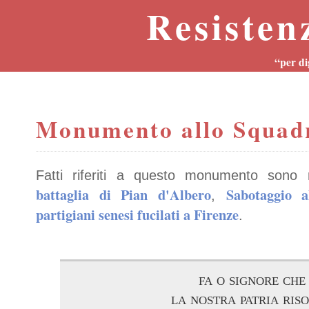
Resisten
“per di
Monumento allo Squad
Fatti riferiti a questo monumento sono 
battaglia di Pian d'Albero
Sabotaggio al
,
partigiani senesi fucilati a Firenze
.
fa o signore che
la nostra patria ris