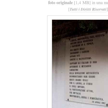
foto originale
[1,4 MB] in una nuo
[
]
Tutti i Diritti Riservati