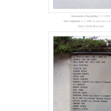
Alessandro Bargellini
, 2-7-2008
foto originale
[1,4 MB] in una nuova fi
[
]
Tutti i Diritti Riservati