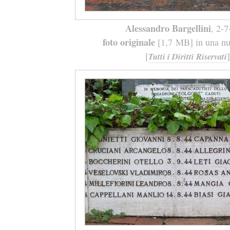
Alessandro Bargellini
, 2-
foto originale
[1,7 MB] in una nuo
[
]
Tutti i Diritti Riservati