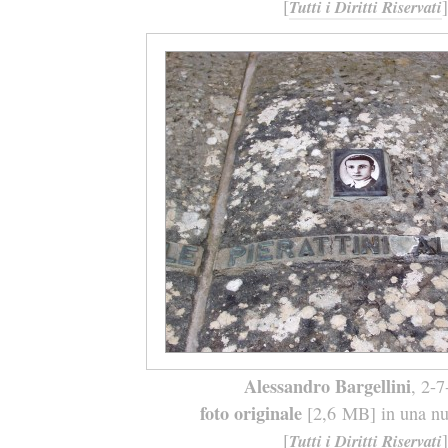
[
]
Tutti i Diritti Riservati
Alessandro Bargellini
, 2-
foto originale
[2,6 MB] in una nuo
[
]
Tutti i Diritti Riservati