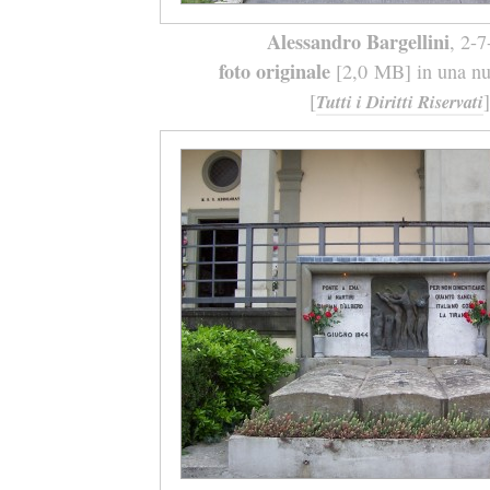
Alessandro Bargellini
, 2-
foto originale
[2,0 MB] in una nuo
[
]
Tutti i Diritti Riservati