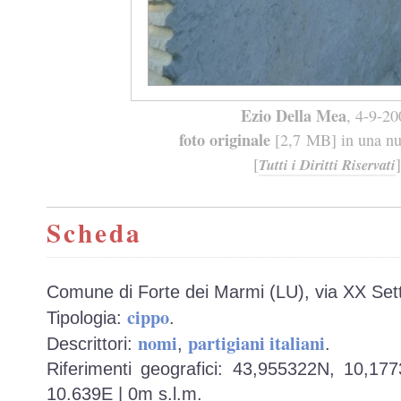
Ezio Della Mea
, 4-9-20
foto originale
[2,7 MB] in una nuo
[
]
Tutti i Diritti Riservati
Scheda
Comune di Forte dei Marmi (LU), via XX Set
cippo
Tipologia:
.
nomi
partigiani italiani
Descrittori:
,
.
Riferimenti geografici: 43,955322N, 10,17
10.639E | 0m s.l.m.