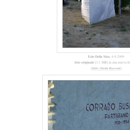
Ezio Della Mea
, 4-9-2009
foto originale
[3,1 MB] in una nuova fi
[
]
Tutti i Diritti Riservati