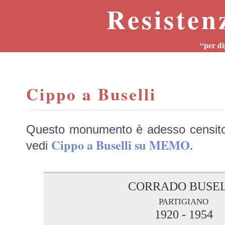
Resisten
“per di
Cippo a Buselli
Questo monumento è adesso censit
Cippo a Buselli su MEMO
vedi
.
CORRADO BUSEL
partigiano
1920 - 1954