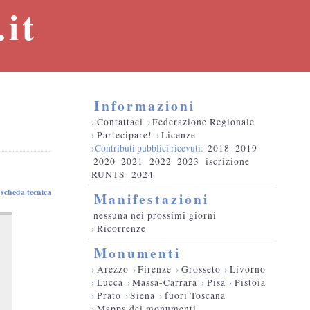
it
Informazioni
›
Contattaci
›
Federazione Regionale
›
Partecipare!
›
Licenze
›Contributi pubblici ricevuti:
2018
2019
2020
2021
2022
2023
iscrizione
RUNTS
2024
scheda tecnica
Manifestazioni
nessuna nei prossimi giorni
›
Ricorrenze
Monumenti
›
Arezzo
›
Firenze
›
Grosseto
›
Livorno
›
Lucca
›
Massa-Carrara
›
Pisa
›
Pistoia
›
Prato
›
Siena
›
fuori Toscana
›
Mappa dei monumenti