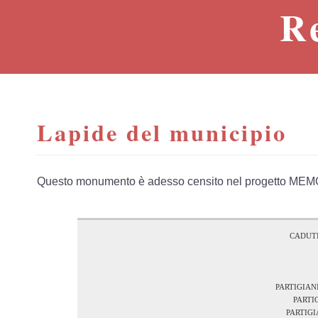
R
Lapide del municipio
Questo monumento è adesso censito nel progetto MEM
cadut
partigi
part
parti