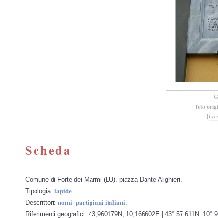
G
foto orig
[
Cre
Scheda
Comune di Forte dei Marmi (LU), piazza Dante Alighieri.
lapide
Tipologia:
.
nomi
partigiani italiani
Descrittori:
,
.
Riferimenti geografici: 43,960179N, 10,166602E | 43° 57.611N, 10° 9