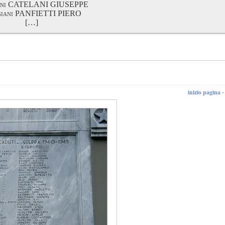
iani CATELANI GIUSEPPE
igiani PANFIETTI PIERO
[…]
inizio pagina