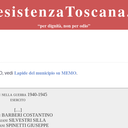
esistenzaToscana.
“per dignità, non per odio”
Lapide del municipio su MEMO
O, vedi
.
i nella guerra 1940-1945
esercito
[…]
ani BARBERI COSTANTINO
igiani SILVESTRI SILLA
giani SPINETTI GIUSEPPE