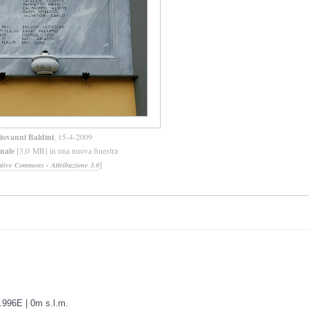
iovanni Baldini
, 15-4-2009
inale
[3,0 MB] in una nuova finestra
]
ative Commons - Attribuzione 3.0
.996E | 0m s.l.m.