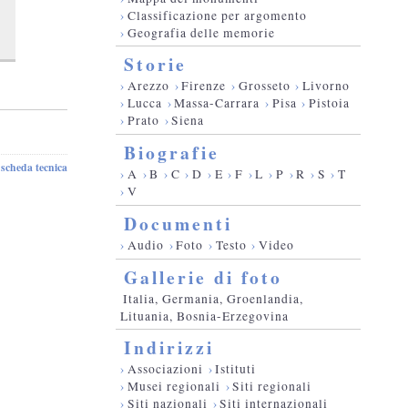
›
Classificazione per argomento
›
Geografia delle memorie
Storie
›
Arezzo
›
Firenze
›
Grosseto
›
Livorno
›
Lucca
›
Massa-Carrara
›
Pisa
›
Pistoia
›
Prato
›
Siena
Biografie
scheda tecnica
-
›
A
›
B
›
C
›
D
›
E
›
F
›
L
›
P
›
R
›
S
›
T
›
V
Documenti
›
Audio
›
Foto
›
Testo
›
Video
Gallerie di foto
Italia, Germania, Groenlandia,
Lituania, Bosnia-Erzegovina
Indirizzi
›
Associazioni
›
Istituti
›
Musei regionali
›
Siti regionali
›
Siti nazionali
›
Siti internazionali