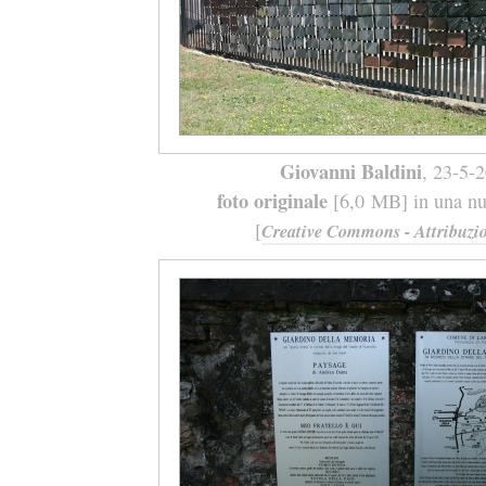
Giovanni Baldini
, 23-5-
foto originale
[6,0 MB] in una nuo
[
Creative Commons - Attribuzio