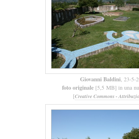
Giovanni Baldini
, 23-5-
foto originale
[5,5 MB] in una nuo
[
Creative Commons - Attribuzio