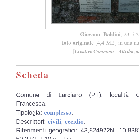
Giovanni Baldini
, 23-5-
foto originale
[4,4 MB] in una nuo
[
Creative Commons - Attribuzio
Scheda
Comune di Larciano (PT), località Cas
Francesca.
complesso
Tipologia:
.
civili
eccidio
Descrittori:
,
.
Riferimenti geografici: 43,824922N, 10,83