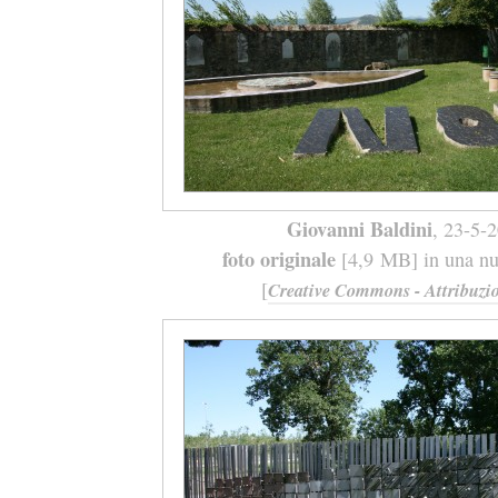
Giovanni Baldini
, 23-5-
foto originale
[4,9 MB] in una nuo
[
Creative Commons - Attribuzio