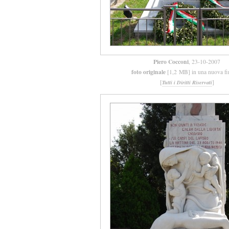
Piero Cocconi
, 23-10-2007
foto originale
[1,2 MB] in una nuova fi
[
]
Tutti i Diritti Riservati