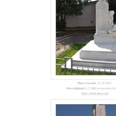
Piero Cocconi
, 23-10-2007
foto originale
[1,2 MB] in una nuova fi
[
]
Tutti i Diritti Riservati