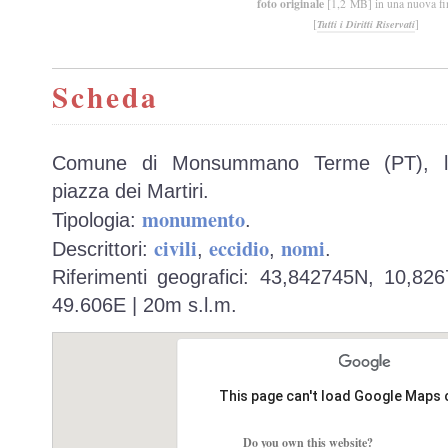
foto originale
[1,2 MB] in una nuova fi
[
]
Tutti i Diritti Riservati
Scheda
Comune di Monsummano Terme (PT), loca
piazza dei Martiri.
monumento
Tipologia:
.
civili
eccidio
nomi
Descrittori:
,
,
.
Riferimenti geografici: 43,842745N, 10,82
49.606E | 20m s.l.m.
This page can't load Google Maps 
Do you own this website?