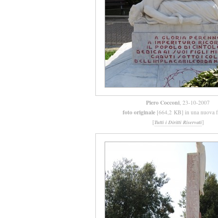
Piero Cocconi
, 23-10-2007
foto originale
[664,2 KB] in una nuova f
[
]
Tutti i Diritti Riservati