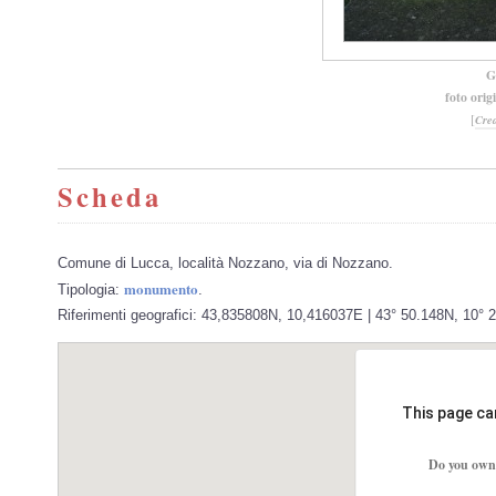
G
foto orig
[
Cre
Scheda
Comune di Lucca, località Nozzano, via di Nozzano.
monumento
Tipologia:
.
Riferimenti geografici: 43,835808N, 10,416037E | 43° 50.148N, 10° 
This page ca
Do you own 