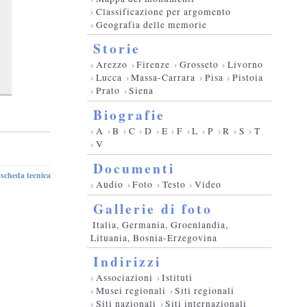
›
Classificazione per argomento
›
Geografia delle memorie
Storie
›
Arezzo
›
Firenze
›
Grosseto
›
Livorno
›
Lucca
›
Massa-Carrara
›
Pisa
›
Pistoia
›
Prato
›
Siena
Biografie
›
A
›
B
›
C
›
D
›
E
›
F
›
L
›
P
›
R
›
S
›
T
›
V
Documenti
scheda tecnica
-
›
Audio
›
Foto
›
Testo
›
Video
Gallerie di foto
Italia, Germania, Groenlandia,
Lituania, Bosnia-Erzegovina
Indirizzi
›
Associazioni
›
Istituti
›
Musei regionali
›
Siti regionali
›
Siti nazionali
›
Siti internazionali