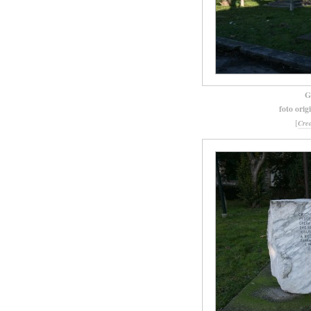
G
foto orig
[
Cre