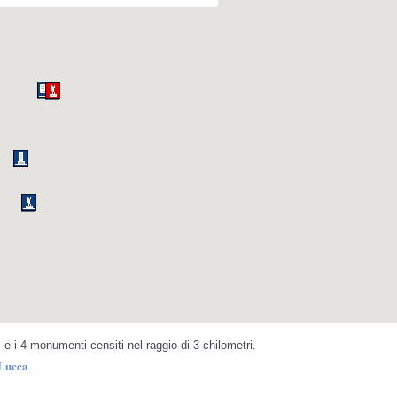
e i 4 monumenti censiti nel raggio di 3 chilometri.
 Lucca
.