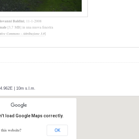
iovanni Baldini
, 11-1-2008
inale
[3,7 MB] in una nuova finestra
]
ative Commons - Attribuzione 3.0
24.962E | 10m s.l.m.
n't load Google Maps correctly.
this website?
OK