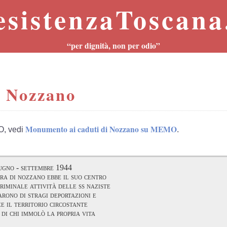
esistenzaToscana.
“per dignità, non per odio”
i Nozzano
Monumento ai caduti di Nozzano su MEMO
O, vedi
.
ugno - settembre 1944
rra di nozzano ebbe il suo centro
riminale attività delle ss naziste
arono di stragi deportazioni e
e il territorio circostante
 di chi immolò la propria vita