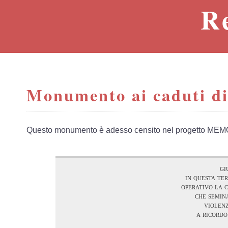
R
Monumento ai caduti d
Questo monumento è adesso censito nel progetto MEM
gi
in questa te
operativo la c
che semin
violenz
a ricordo