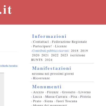
it
Informazioni
›
Contattaci
›
Federazione Regionale
›
Partecipare!
›
Licenze
›Contributi pubblici ricevuti:
2018
2019
2020
2021
2022
2023
iscrizione
RUNTS
2024
scheda tecnica
Manifestazioni
nessuna nei prossimi giorni
›
Ricorrenze
Monumenti
›
Arezzo
›
Firenze
›
Grosseto
›
Livorno
›
Lucca
›
Massa-Carrara
›
Pisa
›
Pistoia
›
Prato
›
Siena
›
fuori Toscana
›
Mappa dei monumenti