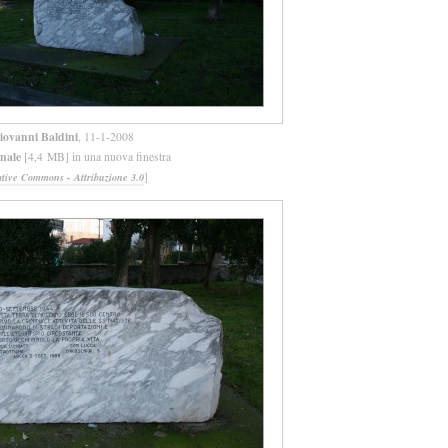
iovanni Baldini
, 11-1-2008
inale
[4,4 MB] in una nuova finestra
]
ative Commons - Attribuzione 3.0