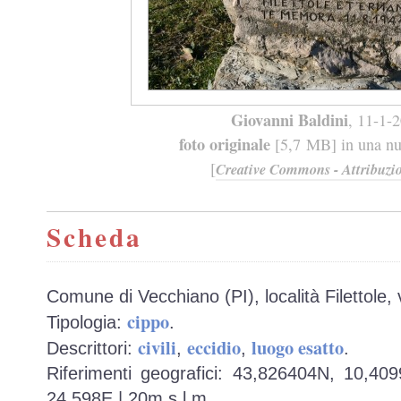
Giovanni Baldini
, 11-1-
foto originale
[5,7 MB] in una nuo
[
Creative Commons - Attribuzio
Scheda
Comune di Vecchiano (PI), località Filettole, vi
cippo
Tipologia:
.
civili
eccidio
luogo esatto
Descrittori:
,
,
.
Riferimenti geografici: 43,826404N, 10,40
24.598E | 20m s.l.m.