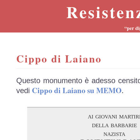
Resisten
“per di
Cippo di Laiano
Questo monumento è adesso censit
Cippo di Laiano su MEMO
vedi
.
ai giovani martir
della barbarie
nazista