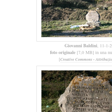
Giovanni Baldini
, 11-1-
foto originale
[7,0 MB] in una nuo
[
Creative Commons - Attribuzio