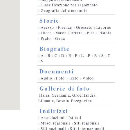
›
Classificazione per argomento
›
Geografia delle memorie
Storie
›
Arezzo
›
Firenze
›
Grosseto
›
Livorno
›
Lucca
›
Massa-Carrara
›
Pisa
›
Pistoia
›
Prato
›
Siena
Biografie
›
A
›
B
›
C
›
D
›
E
›
F
›
L
›
P
›
R
›
S
›
T
›
V
Documenti
›
Audio
›
Foto
›
Testo
›
Video
Gallerie di foto
Italia, Germania, Groenlandia,
Lituania, Bosnia-Erzegovina
Indirizzi
›
Associazioni
›
Istituti
›
Musei regionali
›
Siti regionali
›
Siti nazionali
›
Siti internazionali