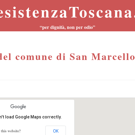
esistenzaToscana.
“per dignità, non per odio”
el comune di San Marcell
n't load Google Maps correctly.
this website?
OK