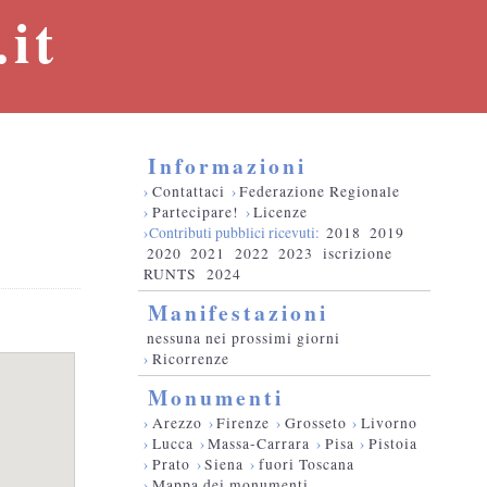
it
Informazioni
o
›
Contattaci
›
Federazione Regionale
›
Partecipare!
›
Licenze
›Contributi pubblici ricevuti:
2018
2019
2020
2021
2022
2023
iscrizione
RUNTS
2024
Manifestazioni
nessuna nei prossimi giorni
›
Ricorrenze
Monumenti
›
Arezzo
›
Firenze
›
Grosseto
›
Livorno
›
Lucca
›
Massa-Carrara
›
Pisa
›
Pistoia
›
Prato
›
Siena
›
fuori Toscana
›
Mappa dei monumenti