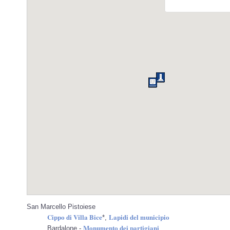
San Marcello Pistoiese
Cippo di Villa Bice
Lapidi del municipio
*,
Monumento dei partigiani
Bardalone -