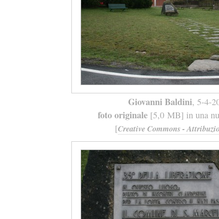
Giovanni Baldini
, 5-4-2
foto originale
[5,0 MB] in una nuo
[
Creative Commons - Attribuzio