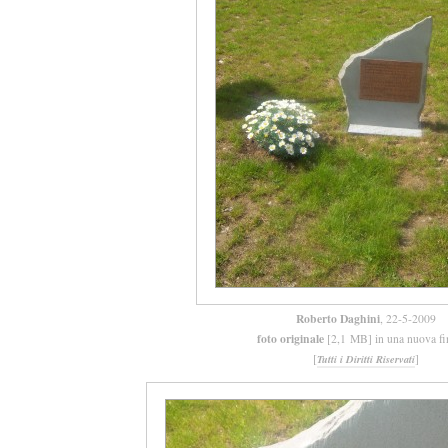
Roberto Daghini
, 22-5-2009
foto originale
[2,1 MB] in una nuova fi
[
]
Tutti i Diritti Riservati