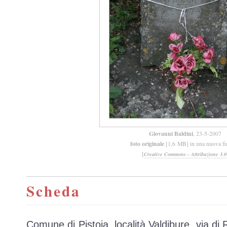
Giovanni Baldini
, 23-5-2007
foto originale
[1,6 MB] in una nuova fi
[
Creative Commons - Attribuzione 3.0
Scheda
Comune di Pistoia, località Valdibure, via di