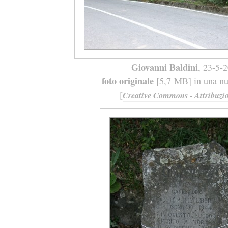
Giovanni Baldini
, 23-5-
foto originale
[5,7 MB] in una nuo
[
Creative Commons - Attribuzio