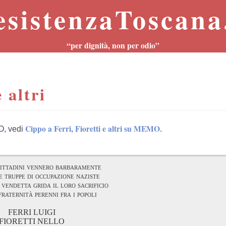
esistenzaToscana.
“per dignità, non per odio”
 altri
Cippo a Ferri, Fioretti e altri su MEMO
O, vedi
.
cittadini vennero barbaramente
e truppe di occupazione naziste
 vendetta grida il loro sacrificio
fraternità perenni fra i popoli
FERRI LUIGI
FIORETTI NELLO