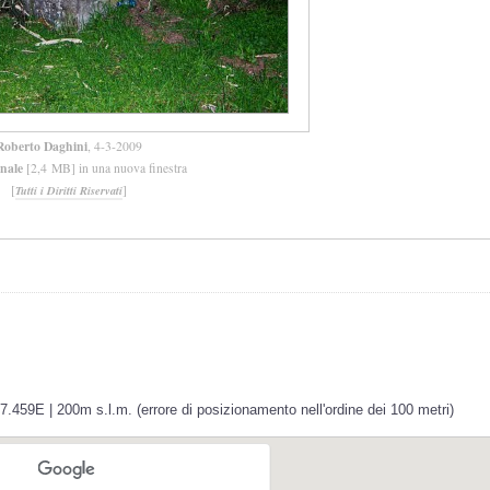
Roberto Daghini
, 4-3-2009
inale
[2,4 MB] in una nuova finestra
[
]
Tutti i Diritti Riservati
.459E | 200m s.l.m. (errore di posizionamento nell'ordine dei 100 metri)