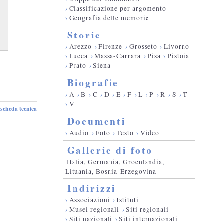
›
Classificazione per argomento
›
Geografia delle memorie
Storie
›
Arezzo
›
Firenze
›
Grosseto
›
Livorno
›
Lucca
›
Massa-Carrara
›
Pisa
›
Pistoia
›
Prato
›
Siena
Biografie
›
A
›
B
›
C
›
D
›
E
›
F
›
L
›
P
›
R
›
S
›
T
›
V
scheda tecnica
-
Documenti
›
Audio
›
Foto
›
Testo
›
Video
Gallerie di foto
Italia, Germania, Groenlandia,
Lituania, Bosnia-Erzegovina
Indirizzi
›
Associazioni
›
Istituti
›
Musei regionali
›
Siti regionali
›
Siti nazionali
›
Siti internazionali