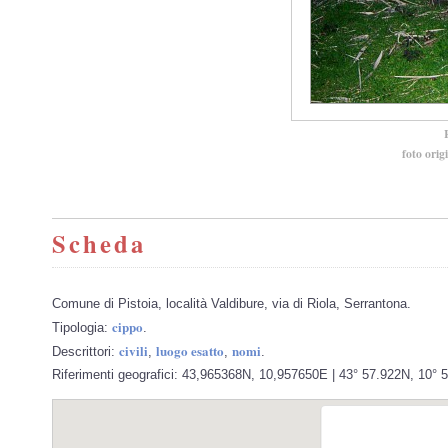
foto orig
Scheda
Comune di Pistoia, località Valdibure, via di Riola, Serrantona.
cippo
Tipologia:
.
civili
luogo esatto
nomi
Descrittori:
,
,
.
Riferimenti geografici: 43,965368N, 10,957650E | 43° 57.922N, 10° 57