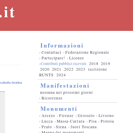
it
Informazioni
›
Contattaci
›
Federazione Regionale
›
Partecipare!
›
Licenze
›Contributi pubblici ricevuti:
2018
2019
2020
2021
2022
2023
iscrizione
RUNTS
2024
scheda tecnica
Manifestazioni
nessuna nei prossimi giorni
›
Ricorrenze
Monumenti
›
Arezzo
›
Firenze
›
Grosseto
›
Livorno
›
Lucca
›
Massa-Carrara
›
Pisa
›
Pistoia
›
Prato
›
Siena
›
fuori Toscana
›
Mappa dei monumenti