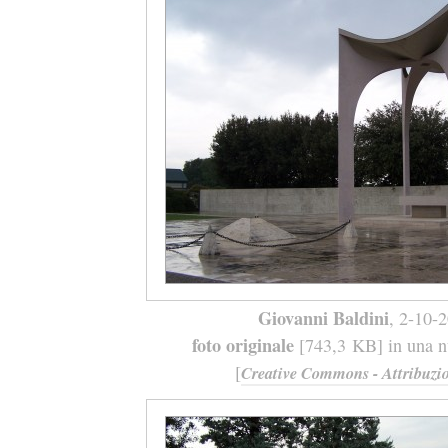
Giovanni Baldini
, 2-10-
foto originale
[743,3 KB] in una nu
[
Creative Commons - Attribuzio