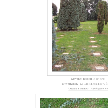
Giovanni Baldini
, 2-10-2006
foto originale
[1,5 MB] in una nuova fi
[
Creative Commons - Attribuzione 3.0