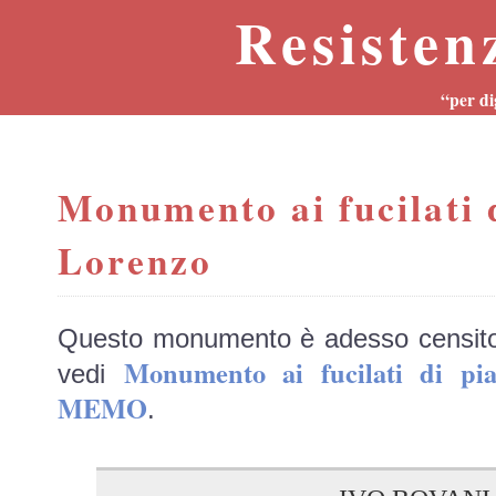
Resisten
“per di
Monumento ai fucilati 
Lorenzo
Questo monumento è adesso censit
Monumento ai fucilati di pi
vedi
MEMO
.