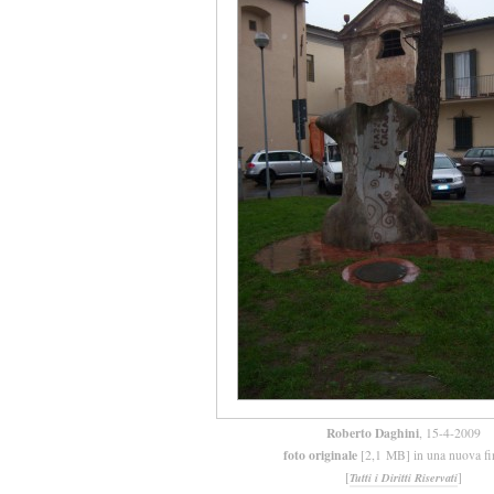
Roberto Daghini
, 15-4-2009
foto originale
[2,1 MB] in una nuova fi
[
]
Tutti i Diritti Riservati