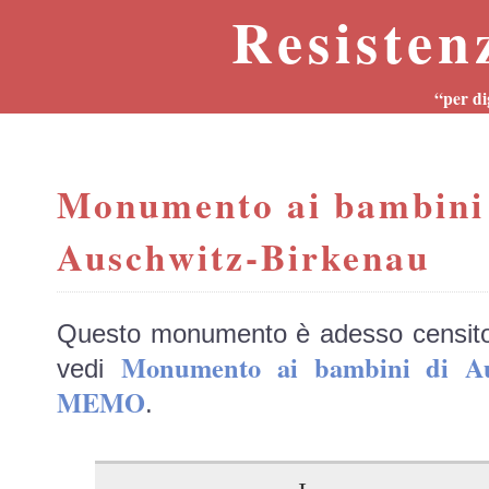
Resisten
“per di
Monumento ai bambini
Auschwitz-Birkenau
Questo monumento è adesso censit
Monumento ai bambini di Au
vedi
MEMO
.