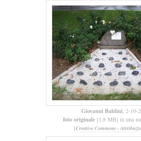
Giovanni Baldini
, 2-10-
foto originale
[1,8 MB] in una nuo
[
Creative Commons - Attribuzio