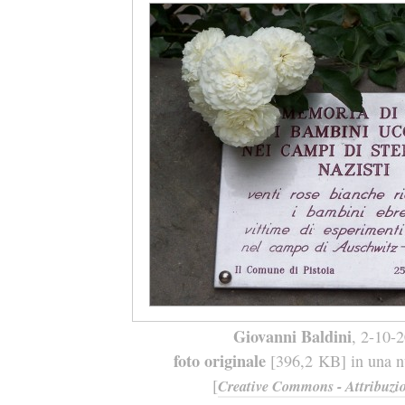
Giovanni Baldini
, 2-10-
foto originale
[396,2 KB] in una nu
[
Creative Commons - Attribuzio